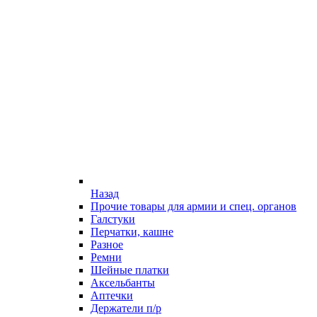
Назад
Прочие товары для армии и спец. органов
Галстуки
Перчатки, кашне
Разное
Ремни
Шейные платки
Аксельбанты
Аптечки
Держатели п/р