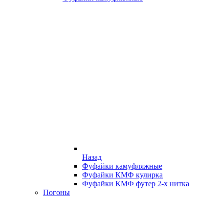
Назад
Фуфайки камуфляжные
Фуфайки КМФ кулирка
Фуфайки КМФ футер 2-х нитка
Погоны