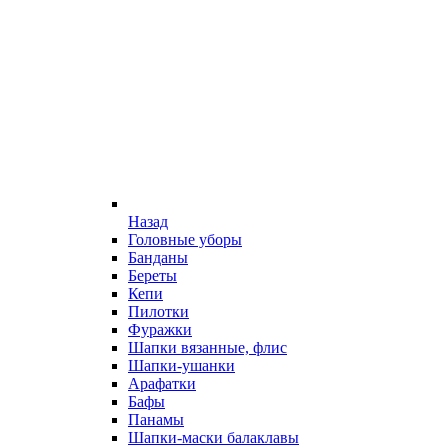
Назад
Головные уборы
Банданы
Береты
Кепи
Пилотки
Фуражки
Шапки вязанные, флис
Шапки-ушанки
Арафатки
Бафы
Панамы
Шапки-маски балаклавы