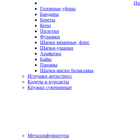
На
Головные уборы
Банданы
Береты
Кепи
Пилотки
Фуражки
Шапки вязанные, флис
Шапки-ушанки
Арафатки
Бафы
Панамы
Шапки-маски балаклавы
Игрушки антистресс
Кадеты и курсанты
Кружки сувенирные
Металлофурнитура