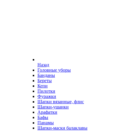
Назад
Головные уборы
Банданы
Береты
Кепи
Пилотки
Фуражки
Шапки вязанные, флис
Шапки-ушанки
Арафатки
Бафы
Панамы
Шапки-маски балаклавы