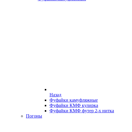
Назад
Фуфайки камуфляжные
Фуфайки КМФ кулирка
Фуфайки КМФ футер 2-х нитка
Погоны