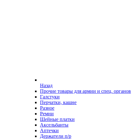
Назад
Прочие товары для армии и спец. органов
Галстуки
Перчатки, кашне
Разное
Ремни
Шейные платки
Аксельбанты
Аптечки
Держатели п/р