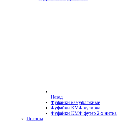
Назад
Фуфайки камуфляжные
Фуфайки КМФ кулирка
Фуфайки КМФ футер 2-х нитка
Погоны