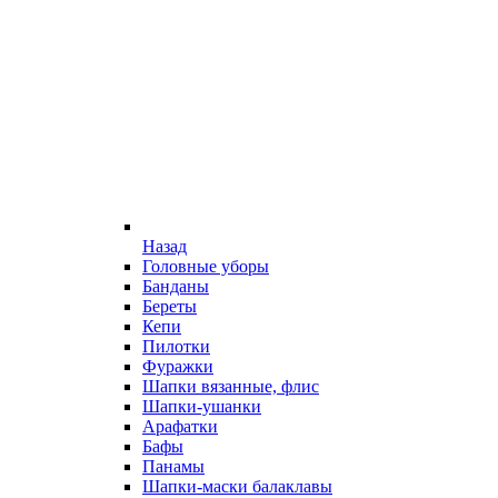
Назад
Головные уборы
Банданы
Береты
Кепи
Пилотки
Фуражки
Шапки вязанные, флис
Шапки-ушанки
Арафатки
Бафы
Панамы
Шапки-маски балаклавы