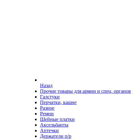
Назад
Прочие товары для армии и спец. органов
Галстуки
Перчатки, кашне
Разное
Ремни
Шейные платки
Аксельбанты
Аптечки
Держатели п/р