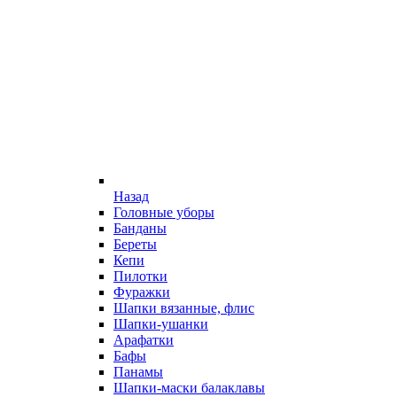
Назад
Головные уборы
Банданы
Береты
Кепи
Пилотки
Фуражки
Шапки вязанные, флис
Шапки-ушанки
Арафатки
Бафы
Панамы
Шапки-маски балаклавы