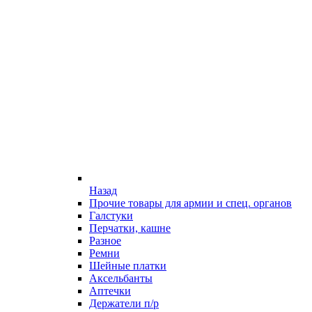
Назад
Прочие товары для армии и спец. органов
Галстуки
Перчатки, кашне
Разное
Ремни
Шейные платки
Аксельбанты
Аптечки
Держатели п/р