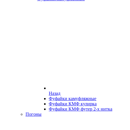
Назад
Фуфайки камуфляжные
Фуфайки КМФ кулирка
Фуфайки КМФ футер 2-х нитка
Погоны