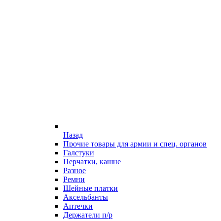
Назад
Прочие товары для армии и спец. органов
Галстуки
Перчатки, кашне
Разное
Ремни
Шейные платки
Аксельбанты
Аптечки
Держатели п/р