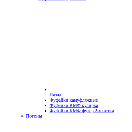
Назад
Фуфайки камуфляжные
Фуфайки КМФ кулирка
Фуфайки КМФ футер 2-х нитка
Погоны