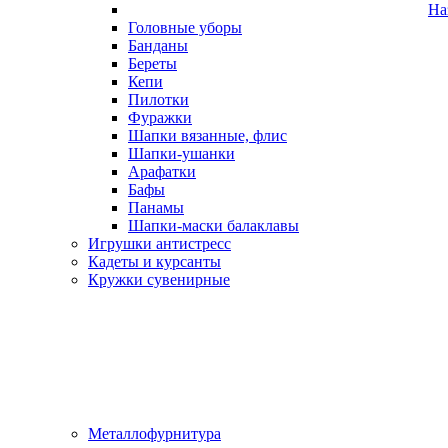
На
Головные уборы
Банданы
Береты
Кепи
Пилотки
Фуражки
Шапки вязанные, флис
Шапки-ушанки
Арафатки
Бафы
Панамы
Шапки-маски балаклавы
Игрушки антистресс
Кадеты и курсанты
Кружки сувенирные
Металлофурнитура