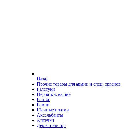
Назад
Прочие товары для армии и спец. органов
Галстуки
Перчатки, кашне
Разное
Ремни
Шейные платки
Аксельбанты
Аптечки
Держатели п/р