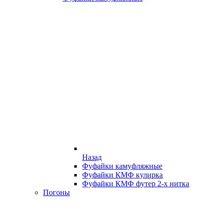
Назад
Фуфайки камуфляжные
Фуфайки КМФ кулирка
Фуфайки КМФ футер 2-х нитка
Погоны