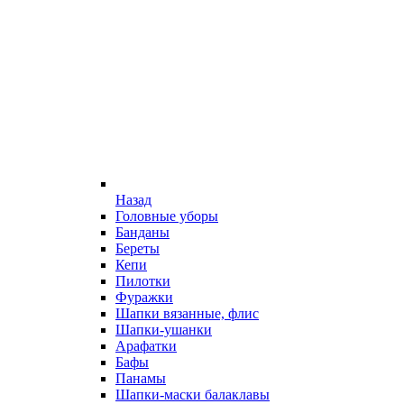
Назад
Головные уборы
Банданы
Береты
Кепи
Пилотки
Фуражки
Шапки вязанные, флис
Шапки-ушанки
Арафатки
Бафы
Панамы
Шапки-маски балаклавы