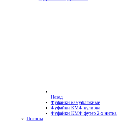
Назад
Фуфайки камуфляжные
Фуфайки КМФ кулирка
Фуфайки КМФ футер 2-х нитка
Погоны