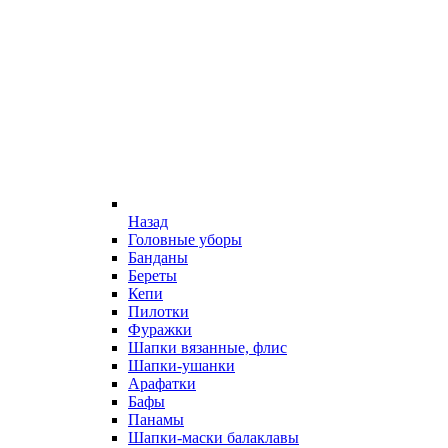
Назад
Головные уборы
Банданы
Береты
Кепи
Пилотки
Фуражки
Шапки вязанные, флис
Шапки-ушанки
Арафатки
Бафы
Панамы
Шапки-маски балаклавы