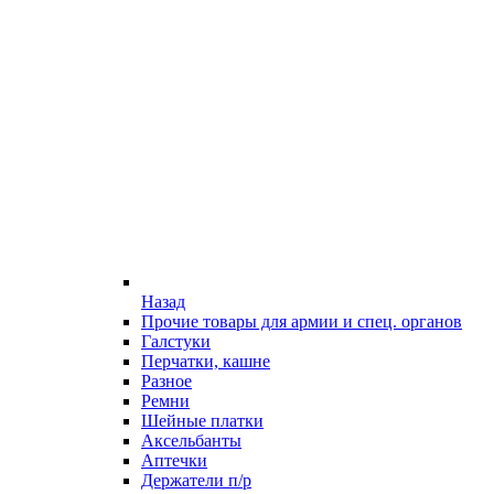
Назад
Прочие товары для армии и спец. органов
Галстуки
Перчатки, кашне
Разное
Ремни
Шейные платки
Аксельбанты
Аптечки
Держатели п/р